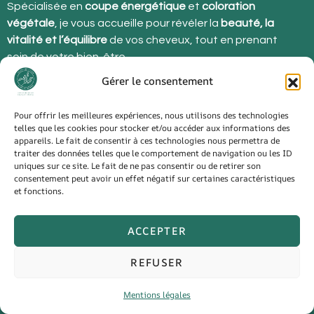
Spécialisée en
coupe énergétique
et
coloration
végétale
, je vous accueille pour révéler la
beauté, la
vitalité et l’équilibre
de vos cheveux, tout en prenant
soin de votre bien-être.
Gérer le consentement
Pour offrir les meilleures expériences, nous utilisons des technologies
telles que les cookies pour stocker et/ou accéder aux informations des
Contact
appareils. Le fait de consentir à ces technologies nous permettra de
traiter des données telles que le comportement de navigation ou les ID
uniques sur ce site. Le fait de ne pas consentir ou de retirer son
consentement peut avoir un effet négatif sur certaines caractéristiques
et fonctions.
48 route de Guise,
02720 Homblières
ACCEPTER
France
03 23 60 49 42
REFUSER
Mentions légales
CONTACT