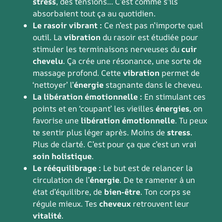
stress
, des tensions… C’est comme s’ils
absorbaient tout ça au quotidien.
Le rasoir vibrant :
Ce n’est pas n’importe quel
outil. La
vibration
du rasoir est étudiée pour
stimuler les terminaisons nerveuses du
cuir
chevelu
. Ça crée une résonance, une sorte de
massage profond. Cette
vibration
permet de
‘nettoyer’ l’
énergie
stagnante dans le cheveu.
La libération émotionnelle :
En stimulant ces
points et en ‘coupant’ les vieilles
énergies
, on
favorise une
libération émotionnelle
. Tu peux
te sentir plus léger après. Moins de
stress
.
Plus de clarté. C’est pour ça que c’est un vrai
soin holistique
.
Le rééquilibrage :
Le but est de relancer la
circulation de l’
énergie
. De te ramener à un
état d’équilibre, de
bien-être
. Ton corps se
régule mieux. Tes
cheveux
retrouvent leur
vitalité
.