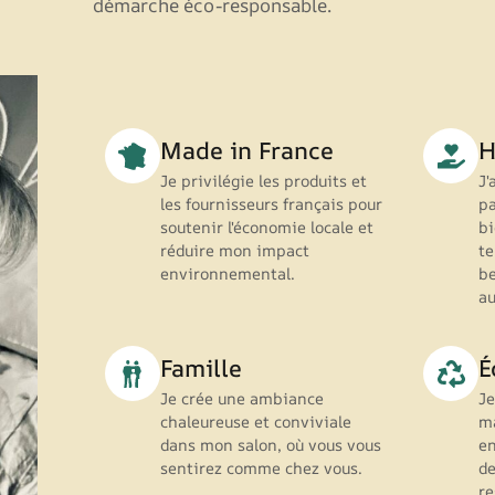
démarche éco-responsable.
Made in France
H
Je privilégie les produits et
J'
les fournisseurs français pour
pa
soutenir l'économie locale et
bi
réduire mon impact
t
environnemental.
be
au
Famille
É
Je crée une ambiance
Je
chaleureuse et conviviale
m
dans mon salon, où vous vous
en
sentirez comme chez vous.
de
re